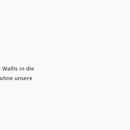
r.swiss
rançais
Wallis in die
, ohne unsere