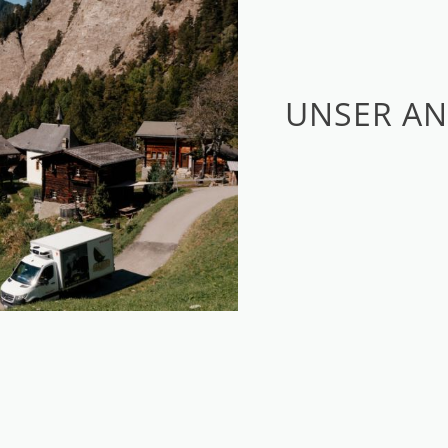
UNSER A
A. Walker A
Furkastrass
3982 Bitsch
+41 27 928 